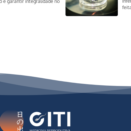
infe
e garantir integralidade no
feit