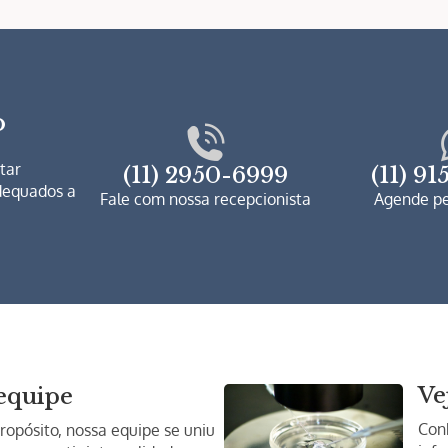
o
tar
(11) 2950-6999
(11) 9
adequados a
Fale com nossa recepcionista
Agende p
Ve
equipe
Conh
ropósito, nossa equipe se uniu