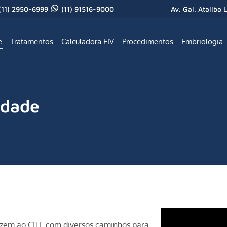
(11) 2950-6999
(11) 91516-9000
Av. Gal. Ataliba 
e
Tratamentos
Calculadora FIV
Procedimentos
Embriologia
idade
azem ao CITI, com diversos caminhos para