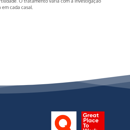
rtilidade. O tratamento varia com a investigação
a em cada casal.