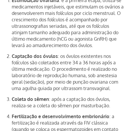
Estimulação ovariana
: é a primeira etapa, utiliza-se
medicamentos injetáveis, que estimulam os ovários a
desenvolverem mais folículos por ciclo menstrual. O
crescimento dos folículos é acompanhado por
ultrassonografias seriadas, até que os folículos
atinjam tamanho adequado para administração do
último medicamento (hCG ou agonista GnRH) que
levará ao amadurecimento dos óvulos.
Captação dos óvulos
: os óvulos existentes nos
folículos são coletados entre 34 a 36 horas após a
última medicação. O procedimento é realizado no
laboratório de reprodução humana, sob anestesia
geral (sedação), por meio de punção ovariana com
uma agulha guiada por ultrassom transvaginal.
Coleta do sêmen
: após a captação dos óvulos,
realiza-se a coleta do sêmen por masturbação.
Fertilização e desenvolvimento embrionário
: a
fertilização é realizada através da FIV clássica
(quando se coloca os espermatozoides em contato