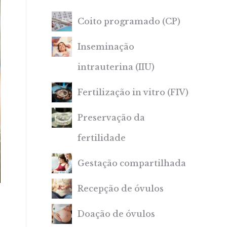
Coito programado (CP)
Inseminação
intrauterina (IIU)
Fertilização in vitro (FIV)
Preservação da
fertilidade
Gestação compartilhada
Recepção de óvulos
Doação de óvulos