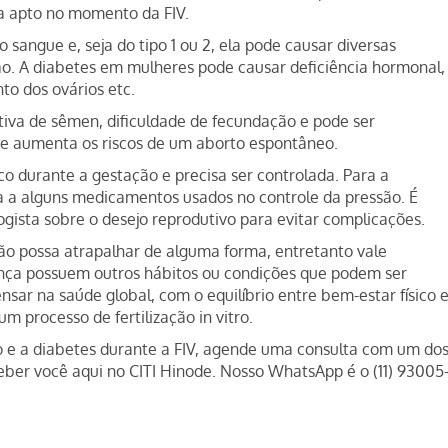
ja apto no momento da FIV.
 sangue e, seja do tipo 1 ou 2, ela pode causar diversas
ção. A diabetes em mulheres pode causar deficiência hormonal,
to dos ovários etc.
tiva de sêmen, dificuldade de fecundação e pode ser
e aumenta os riscos de um aborto espontâneo.
co durante a gestação e precisa ser controlada. Para a
da a alguns medicamentos usados no controle da pressão. É
gista sobre o desejo reprodutivo para evitar complicações.
são possa atrapalhar de alguma forma, entretanto vale
nça possuem outros hábitos ou condições que podem ser
ar na saúde global, com o equilíbrio entre bem-estar físico 
m processo de fertilização in vitro.
o e a diabetes durante a FIV, agende uma consulta com um do
ber você aqui no CITI Hinode. Nosso WhatsApp é o (11) 93005