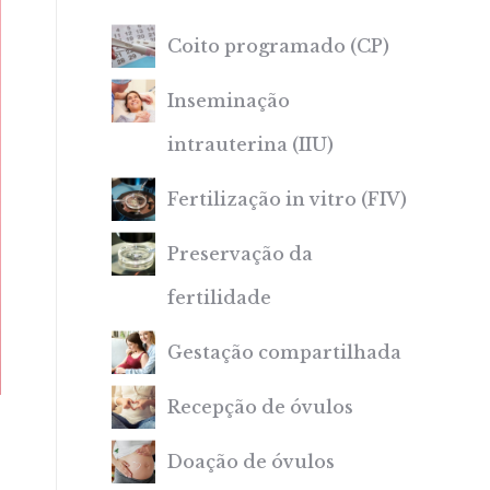
Coito programado (CP)
Inseminação
intrauterina (IIU)
Fertilização in vitro (FIV)
Preservação da
fertilidade
Gestação compartilhada
Recepção de óvulos
á
Doação de óvulos